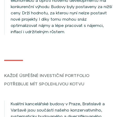
ekonomikou a oproti novému developmentu má
konkurenční výhodu. Budovy byly postaveny za nižší
ceny. Drží hodnotu, za kterou nyní nelze postavit
nové projekty. I díky tomu mohou snáz
optimalizovat nájmy a lépe pracovat s nájemci,
inflací i udržitelným růstem.
KAŽDÉ ÚSPĚŠNÉ INVESTIČNÍ PORTFOLIO
POTŘEBUJE MÍT SPOLEHLIVOU KOTVU
Kvalitní kancelářské budovy v Praze, Bratislavě a
Varšavě jsou součástí našeho konzervativního,
systematicky budovaného a diverzifikovaného