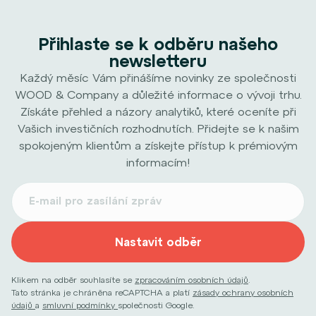
Přihlaste se k odběru našeho
newsletteru
Každý měsíc Vám přinášíme novinky ze společnosti
WOOD & Company a důležité informace o vývoji trhu.
Získáte přehled a názory analytiků, které oceníte při
Vašich investičních rozhodnutích. Přidejte se k našim
spokojeným klientům a získejte přístup k prémiovým
informacím!
Nastavit odběr
Klikem na odběr souhlasíte se
zpracováním osobních údajů
.
Tato stránka je chráněna reCAPTCHA a platí
zásady ochrany osobních
údajů
a
smluvní podmínky
společnosti Google.