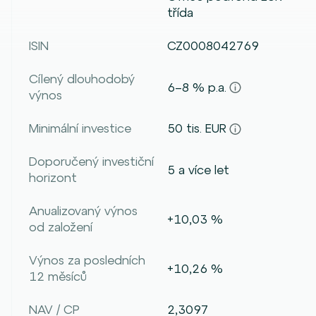
třída
ISIN
CZ0008042769
Cílený dlouhodobý
6–8 % p.a.
výnos
Minimální investice
50 tis. EUR
Doporučený investiční
5 a více let
horizont
Anualizovaný výnos
+10,03 %
od založení
Výnos za posledních
+10,26 %
12 měsíců
NAV / CP
2,3097