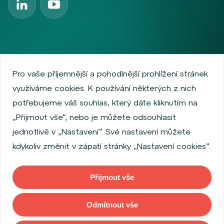
Zásady ochrany osobních údajů
Používání cookies
Pro vaše příjemnější a pohodlnější prohlížení stránek
Informace o emitentech
Podmínky užívání
využíváme cookies. K používání některých z nich
O společnosti
Informace pro zákazníky
potřebujeme váš souhlas, který dáte kliknutím na
Pololetní zprávy Wood IS
Výroční zprávy Wood IS
„Přijmout vše“, nebo je můžete odsouhlasit
Výroční zprávy Wood & Company SICAV
jednotlivě v „Nastavení“. Své nastavení můžete
Pololetní zprávy Wood & Company SICAV
kdykoliv změnit v zápatí stránky „Nastavení cookies“.
Ostatní dokumenty Wood & Company SICAV
Povinně uveřejňované informace
Nastavení Cookies
Prohlášení o přístupnosti
Přijmout vše
Odmítnout vše
Copyright © 2026 WOOD & Company. Všechna práva vyhrazena. (WOOD
& Company investiční společnost, a. s., je regulovaná Českou národní