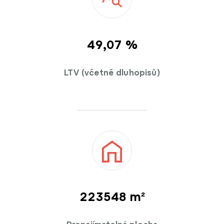
49,08 %
LTV (včetně dluhopisů)
223600 m²