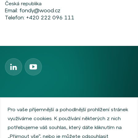
Česká republika
Email:
fondy@wood.cz
Telefon:
+420 222 096 111
Zásady ochrany osobních údajů
Používání cookies
Pro vaše příjemnější a pohodlnější prohlížení stránek
Informace o emitentech
Podmínky užívání
využíváme cookies. K používání některých z nich
O společnosti
Informace pro zákazníky
potřebujeme váš souhlas, který dáte kliknutím na
Pololetní zprávy Wood IS
Výroční zprávy Wood IS
„Přijmout vše“, nebo je můžete odsouhlasit