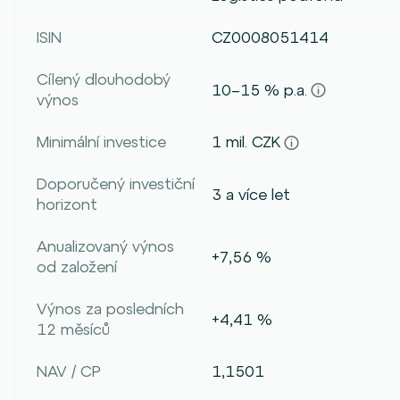
ISIN
CZ0008051414
Cílený dlouhodobý
10–15 % p.a.
výnos
Minimální investice
1 mil. CZK
Doporučený investiční
3 a více let
horizont
Anualizovaný výnos
+7,56 %
od založení
Výnos za posledních
+4,41 %
12 měsíců
NAV / CP
1,1501