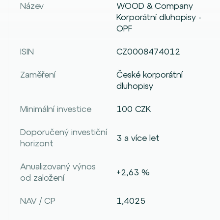
Název
WOOD & Company
Korporátní dluhopisy -
OPF
ISIN
CZ0008474012
Zaměření
České korporátní
dluhopisy
Minimální investice
100 CZK
Doporučený investiční
3 a více let
horizont
Anualizovaný výnos
+2,63 %
od založení
NAV / CP
1,4025