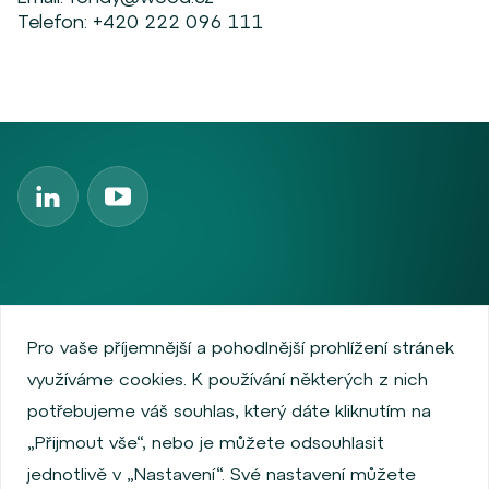
Telefon:
+420 222 096 111
Zásady ochrany osobních údajů
Používání cookies
Pro vaše příjemnější a pohodlnější prohlížení stránek
Informace o emitentech
Podmínky užívání
využíváme cookies. K používání některých z nich
O společnosti
Informace pro zákazníky
potřebujeme váš souhlas, který dáte kliknutím na
Pololetní zprávy Wood IS
Výroční zprávy Wood IS
„Přijmout vše“, nebo je můžete odsouhlasit
Výroční zprávy Wood & Company SICAV
jednotlivě v „Nastavení“. Své nastavení můžete
Pololetní zprávy Wood & Company SICAV