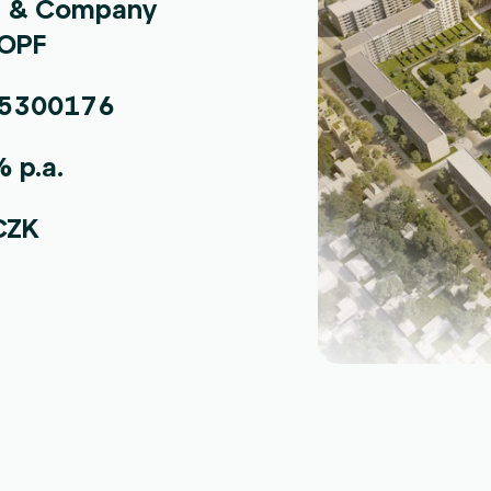
& Company
 OPF
5300176
 p.a.
 CZK