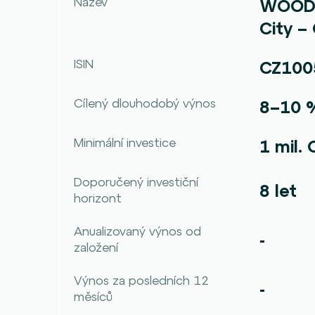
Název
WOOD 
City –
ISIN
CZ100
Cílený dlouhodobý výnos
8–10 %
Minimální investice
1 mil.
Doporučený investiční
8 let
horizont
Anualizovaný výnos od
-
založení
Výnos za posledních 12
-
měsíců