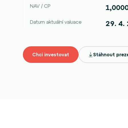
NAV / CP
1,000
Datum aktuální valuace
29. 4.
Chci investovat
Stáhnout prez