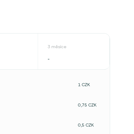
3 měsíce
-
1 CZK
0,75 CZK
0,5 CZK