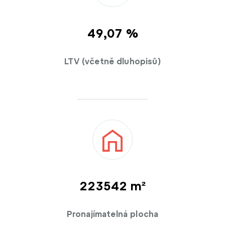
49,08 %
LTV (včetně dluhopisů)
223600 m²
Pronajímatelná plocha