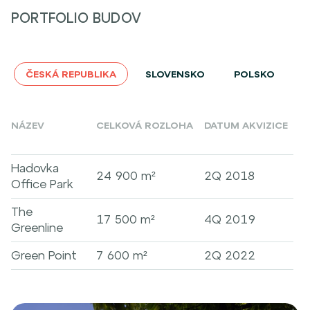
PORTFOLIO BUDOV
ČESKÁ REPUBLIKA
SLOVENSKO
POLSKO
NÁZEV
CELKOVÁ ROZLOHA
DATUM AKVIZICE
Hadovka
24 900 m²
2Q 2018
Office Park
The
17 500 m²
4Q 2019
Greenline
Green Point
7 600 m²
2Q 2022