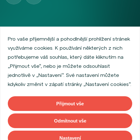
Zásady ochrany osobních údajů
Používání cookies
Pro vaše příjemnější a pohodlnější prohlížení stránek
Informace o emitentech
Podmínky užívání
využíváme cookies. K používání některých z nich
O společnosti
Informace pro zákazníky
potřebujeme váš souhlas, který dáte kliknutím na
Pololetní zprávy Wood IS
Výroční zprávy Wood IS
„Přijmout vše“, nebo je můžete odsouhlasit
Výroční zprávy Wood & Company SICAV
jednotlivě v „Nastavení“. Své nastavení můžete
Pololetní zprávy Wood & Company SICAV
kdykoliv změnit v zápatí stránky „Nastavení cookies“.
Ostatní dokumenty Wood & Company SICAV
Povinně uveřejňované informace
Nastavení Cookies
Prohlášení o přístupnosti
Přijmout vše
Odmítnout vše
Copyright © 2026 WOOD & Company. Všechna práva vyhrazena. (WOOD
& Company investiční společnost, a. s., je regulovaná Českou národní
bankou se sídlem Na Příkopě 28, 115 03, Praha 1, Česká republika).
Nastavení