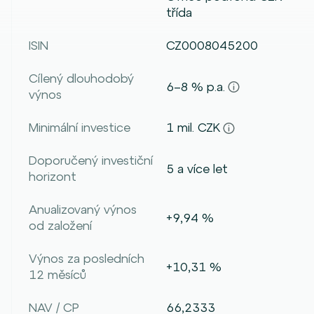
třída
ISIN
CZ0008045200
Cílený dlouhodobý
6–8 % p.a.
výnos
Minimální investice
1 mil. CZK
Doporučený investiční
5 a více let
horizont
Anualizovaný výnos
+9,94 %
od založení
Výnos za posledních
+10,31 %
12 měsíců
NAV / CP
66,2333