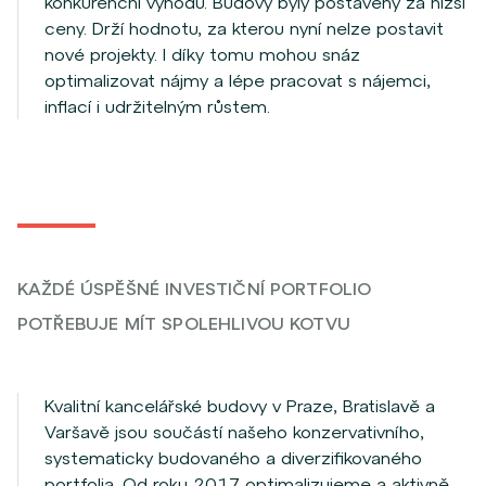
konkurenční výhodu. Budovy byly postaveny za nižší
ceny. Drží hodnotu, za kterou nyní nelze postavit
nové projekty. I díky tomu mohou snáz
optimalizovat nájmy a lépe pracovat s nájemci,
inflací i udržitelným růstem.
KAŽDÉ ÚSPĚŠNÉ INVESTIČNÍ PORTFOLIO
POTŘEBUJE MÍT SPOLEHLIVOU KOTVU
Kvalitní kancelářské budovy v Praze, Bratislavě a
Varšavě jsou součástí našeho konzervativního,
systematicky budovaného a diverzifikovaného
portfolia. Od roku 2017 optimalizujeme a aktivně